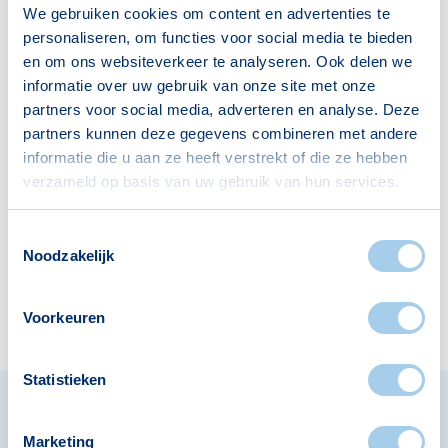
We gebruiken cookies om content en advertenties te
Deze wijk heeft het allemaal voor je. Zo vind je
personaliseren, om functies voor social media te bieden
er:
en om ons websiteverkeer te analyseren. Ook delen we
informatie over uw gebruik van onze site met onze
partners voor social media, adverteren en analyse. Deze
partners kunnen deze gegevens combineren met andere
informatie die u aan ze heeft verstrekt of die ze hebben
Supermarkten
Restaurants
verzameld op basis van uw gebruik van hun services.
3
9
Toestemmingsselectie
Noodzakelijk
Apotheken
Cafés
2
2
Voorkeuren
Statistieken
Omliggende buurten in Den
Marketing