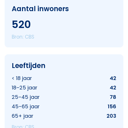
Aantal inwoners
520
Bron: CBS
Leeftijden
< 18 jaar
42
18–25 jaar
42
25–45 jaar
78
45–65 jaar
156
65+ jaar
203
Bron: CBS