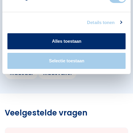
Bosch
Bekijk ook de andere buurten in de buurt.
Details tonen
De Muziekinstrumentenbuurt
Alles toestaan
De Rompert
De Sprookjesbuurt
De Staatsliedenbuurt
Het Zilverpark
Selectie toestaan
Maasdal
Maasvallei
Veelgestelde vragen