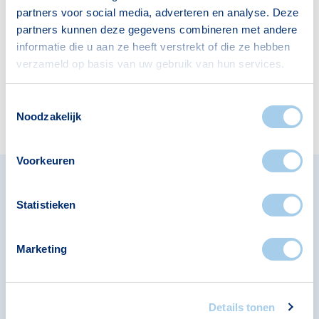
Supermarkten
Restaurants
partners voor social media, adverteren en analyse. Deze
1
17
partners kunnen deze gegevens combineren met andere
informatie die u aan ze heeft verstrekt of die ze hebben
verzameld op basis van uw gebruik van hun services.
Apotheken
Cafés
Toestemmingsselectie
2
4
Noodzakelijk
Voorkeuren
Omliggende buurten in Den
Statistieken
Bosch
Bekijk ook de andere buurten in de buurt.
Marketing
De Edelstenenbuurt
De Hambaken
Details tonen