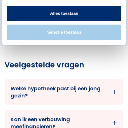
De Italiaanse buurt
Alles toestaan
De Muziekinstrumentenbuurt
De Rompert
Maasdal
Selectie toestaan
Veelgestelde vragen
Welke hypotheek past bij een jong
gezin?
Kan ik een verbouwing
meefinancieren?