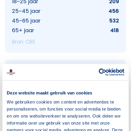
18–25 jaar
209
25–45 jaar
456
45–65 jaar
532
65+ jaar
418
Bron: CBS
Huishoudens
Alleenwonend
230
Gezin zonder kinderen
279
Deze website maakt gebruik van cookies
We gebruiken cookies om content en advertenties te
Gezin met kinderen
312
personaliseren, om functies voor social media te bieden
Bron: CBS
en om ons websiteverkeer te analyseren. Ook delen we
informatie over uw gebruik van onze site met onze
partners voor social media, adverteren en analyse. Deze