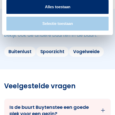
Alles toestaan
Omliggende buurten in Diemen
Selectie toestaan
Bekijk ook de andere buurten in de buurt.
Buitenlust
Spoorzicht
Vogelweide
Veelgestelde vragen
Is de buurt Buytenstee een goede
plek voor een gezin?