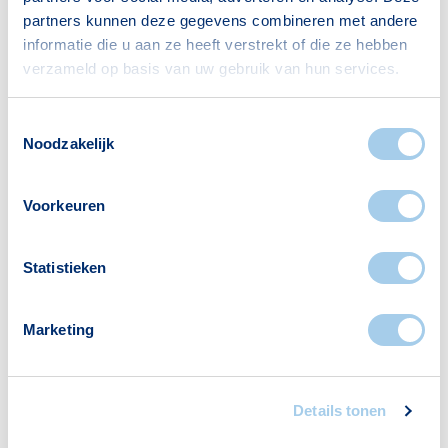
partners kunnen deze gegevens combineren met andere
informatie die u aan ze heeft verstrekt of die ze hebben
verzameld op basis van uw gebruik van hun services.
Voorzieningen in Buytenstee
Toestemmingsselectie
Deze wijk heeft het allemaal voor je. Zo vind je
Noodzakelijk
er:
Voorkeuren
Statistieken
Supermarkten
Restaurants
1
1
Marketing
Apotheken
Details tonen
1