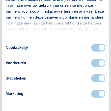
informatie over uw gebruik van onze site met onze
partners voor social media, adverteren en analyse. Deze
partners kunnen deze gegevens combineren met andere
informatie die u aan ze heeft verstrekt of die ze hebben
Voorzieningen in Spoorzicht
verzameld op basis van uw gebruik van hun services.
Deze wijk heeft het allemaal voor je. Zo vind je
Toestemmingsselectie
Noodzakelijk
er:
Voorkeuren
Supermarkten
Restaurants
Statistieken
2
16
Marketing
Apotheken
Cafés