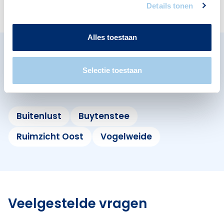
1
3
Details tonen
Alles toestaan
Omliggende buurten in Diemen
Selectie toestaan
Bekijk ook de andere buurten in de buurt.
Buitenlust
Buytenstee
Ruimzicht Oost
Vogelweide
Veelgestelde vragen