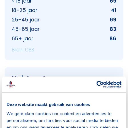
< 18 jaar
69
18–25 jaar
41
25–45 jaar
69
45–65 jaar
83
65+ jaar
86
Bron: CBS
Huishoudens
Alleenwonend
76
Gezin zonder kinderen
26
Deze website maakt gebruik van cookies
Gezin met kinderen
64
We gebruiken cookies om content en advertenties te
Bron: CBS
personaliseren, om functies voor social media te bieden
en om ons websiteverkeer te analyseren. Ook delen we