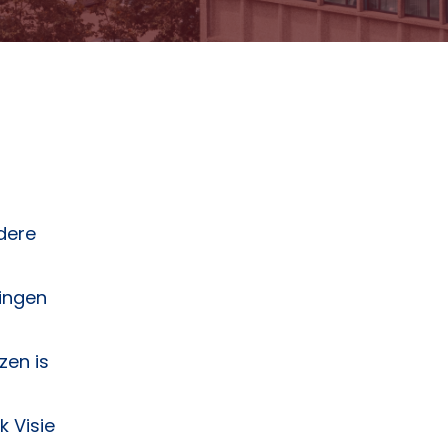
dere
ingen
zen is
 Visie