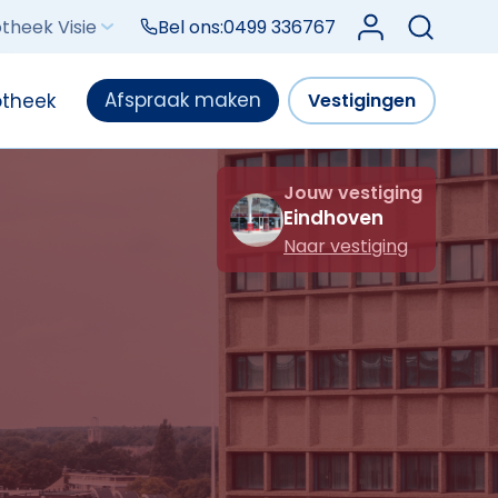
Log in bij Mijn V
theek Visie
Bel ons:
0499 336767
Afspraak maken
otheek
Vestigingen
Jouw vestiging
Eindhoven
Naar vestiging