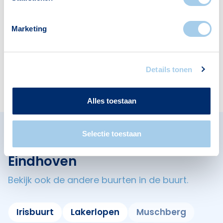
Scholen
Restaurants
2
5
Marketing
Cafés
Details tonen
1
Alles toestaan
Selectie toestaan
Omliggende buurten in
Eindhoven
Bekijk ook de andere buurten in de buurt.
Irisbuurt
Lakerlopen
Muschberg