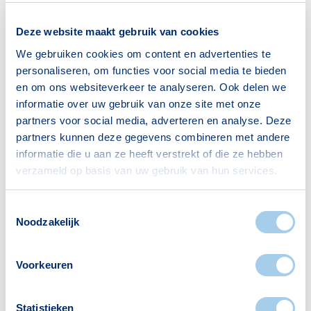
Alleenwonend
1825
Deze website maakt gebruik van cookies
Gezin zonder kinderen
779
We gebruiken cookies om content en advertenties te
Gezin met kinderen
877
personaliseren, om functies voor social media te bieden
en om ons websiteverkeer te analyseren. Ook delen we
Bron: CBS
informatie over uw gebruik van onze site met onze
partners voor social media, adverteren en analyse. Deze
partners kunnen deze gegevens combineren met andere
informatie die u aan ze heeft verstrekt of die ze hebben
verzameld op basis van uw gebruik van hun services.
Voorzieningen in Doornakkers
Toestemmingsselectie
Noodzakelijk
Deze wijk heeft het allemaal voor je. Zo vind je
er:
Voorkeuren
Statistieken