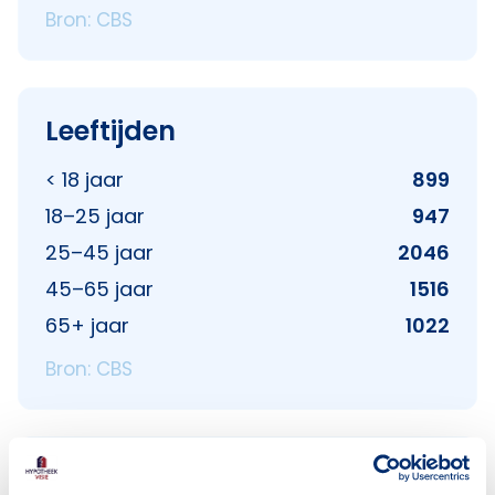
Bron: CBS
Leeftijden
< 18 jaar
899
18–25 jaar
947
25–45 jaar
2046
45–65 jaar
1516
65+ jaar
1022
Bron: CBS
Huishoudens