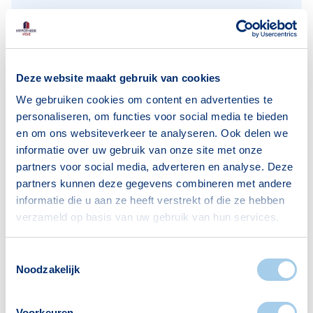
Alleenwonend
1306
Gezin zonder kinderen
734
Gezin met kinderen
707
Deze website maakt gebruik van cookies
Bron: CBS
We gebruiken cookies om content en advertenties te
personaliseren, om functies voor social media te bieden
en om ons websiteverkeer te analyseren. Ook delen we
informatie over uw gebruik van onze site met onze
partners voor social media, adverteren en analyse. Deze
partners kunnen deze gegevens combineren met andere
Voorzieningen in
informatie die u aan ze heeft verstrekt of die ze hebben
verzameld op basis van uw gebruik van hun services.
Generalenbuurt
Deze wijk heeft het allemaal voor je. Zo vind je
Toestemmingsselectie
Noodzakelijk
er:
Voorkeuren