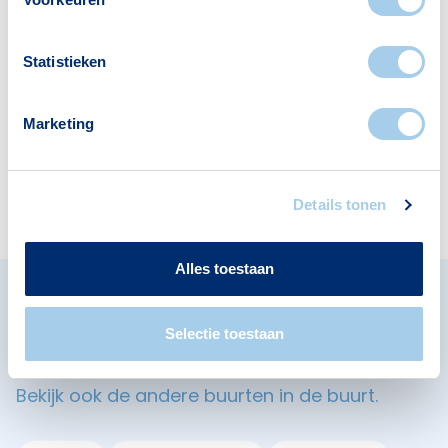
Scholen
Supermarkten
Statistieken
1
1
Marketing
Restaurants
6
Details tonen
Alles toestaan
Omliggende buurten in
Selectie toestaan
Eindhoven
Bekijk ook de andere buurten in de buurt.