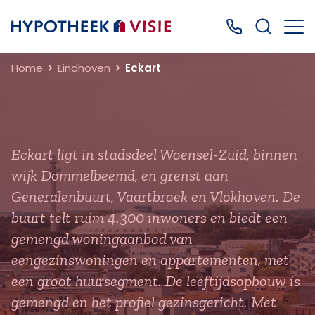
Terug naar home
Bel ons: 0499
Home
Eindhoven
Eckart
Eckart ligt in stadsdeel Woensel-Zuid, binnen
wijk Dommelbeemd, en grenst aan
Generalenbuurt, Vaartbroek en Vlokhoven. De
buurt telt ruim 4.300 inwoners en biedt een
gemengd woningaanbod van
eengezinswoningen en appartementen, met
een groot huursegment. De leeftijdsopbouw is
gemengd en het profiel gezinsgericht. Met