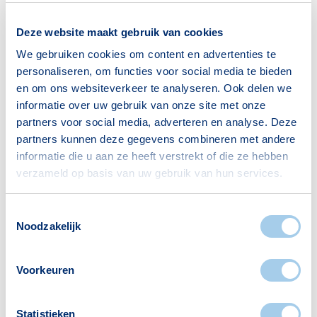
Gezin met kinderen
688
Deze website maakt gebruik van cookies
Bron: CBS
We gebruiken cookies om content en advertenties te
personaliseren, om functies voor social media te bieden
en om ons websiteverkeer te analyseren. Ook delen we
informatie over uw gebruik van onze site met onze
partners voor social media, adverteren en analyse. Deze
partners kunnen deze gegevens combineren met andere
Voorzieningen in Eckart
informatie die u aan ze heeft verstrekt of die ze hebben
verzameld op basis van uw gebruik van hun services.
Deze wijk heeft het allemaal voor je. Zo vind je
er:
Toestemmingsselectie
Noodzakelijk
Voorkeuren
Scholen
Supermarkten
2
1
Statistieken