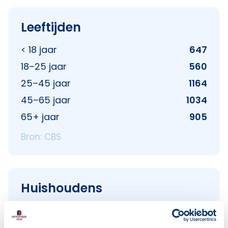
Leeftijden
< 18 jaar
647
18–25 jaar
560
25–45 jaar
1164
45–65 jaar
1034
65+ jaar
905
Bron: CBS
Huishoudens
Alleenwonend
1011
Gezin zonder kinderen
473