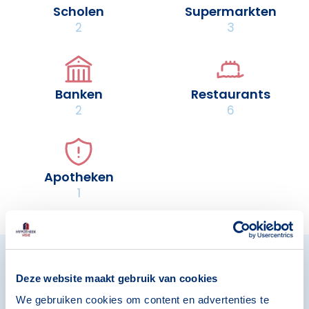
Scholen
Supermarkten
2
3
Banken
Restaurants
2
6
Apotheken
1
Omliggende buurten in
Deze website maakt gebruik van cookies
Eindhoven
We gebruiken cookies om content en advertenties te