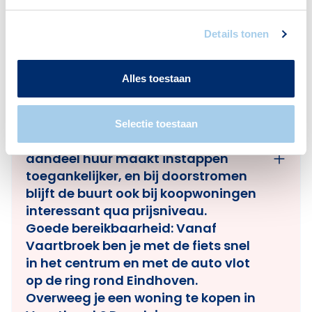
de drukte van de binnenstad mijdt
maar wel snel in de stad wil zijn, is
het een logische plek.
Details tonen
Amandelpark om de hoek:
Het
Amandelpark grenst aan de buurt
Alles toestaan
en biedt ruimte voor wandelen,
hardlopen of een middag met de
kinderen.
Selectie toestaan
Veel huurwoningen:
Het hoge
aandeel huur maakt instappen
toegankelijker, en bij doorstromen
blijft de buurt ook bij koopwoningen
interessant qua prijsniveau.
Goede bereikbaarheid:
Vanaf
Vaartbroek ben je met de fiets snel
in het centrum en met de auto vlot
op de ring rond Eindhoven.
Overweeg je een woning te kopen in