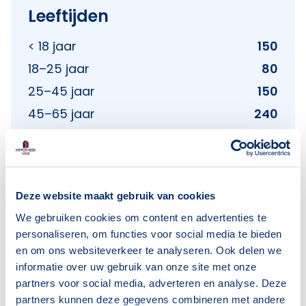
Leeftijden
< 18 jaar
150
18–25 jaar
80
25–45 jaar
150
45–65 jaar
240
65+ jaar
370
Bron: CBS
Deze website maakt gebruik van cookies
We gebruiken cookies om content en advertenties te
Huishoudens
personaliseren, om functies voor social media te bieden
en om ons websiteverkeer te analyseren. Ook delen we
Alleenwonend
85
informatie over uw gebruik van onze site met onze
Gezin zonder kinderen
200
partners voor social media, adverteren en analyse. Deze
partners kunnen deze gegevens combineren met andere