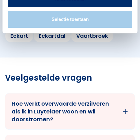
Eindhoven
Bekijk ook de andere buurten in de buurt.
Selectie toestaan
Eckart
Eckartdal
Vaartbroek
Veelgestelde vragen
Hoe werkt overwaarde verzilveren
als ik in Luytelaer woon en wil
doorstromen?