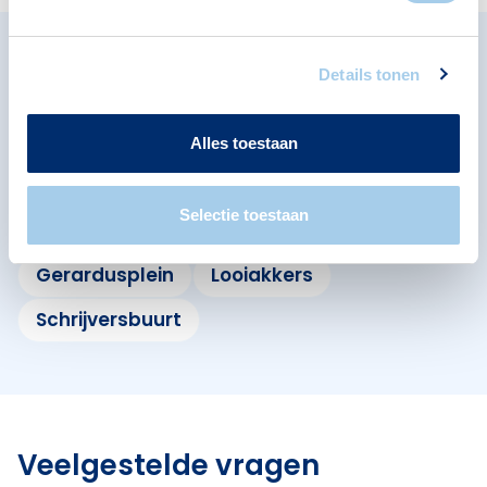
Omliggende buurten in
Details tonen
Eindhoven
Alles toestaan
Bekijk ook de andere buurten in de buurt.
Selectie toestaan
Bloemenplein
Eikenburg
Gerardusplein
Looiakkers
Schrijversbuurt
Veelgestelde vragen