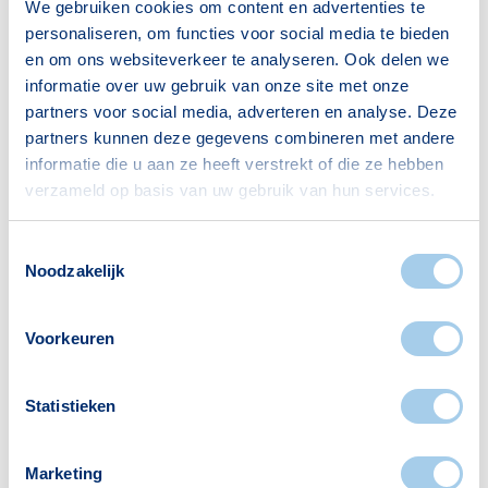
We gebruiken cookies om content en advertenties te
Alleenwonend
411
personaliseren, om functies voor social media te bieden
en om ons websiteverkeer te analyseren. Ook delen we
Gezin zonder kinderen
144
informatie over uw gebruik van onze site met onze
Gezin met kinderen
123
partners voor social media, adverteren en analyse. Deze
partners kunnen deze gegevens combineren met andere
Bron: CBS
informatie die u aan ze heeft verstrekt of die ze hebben
verzameld op basis van uw gebruik van hun services.
Toestemmingsselectie
Noodzakelijk
Voorzieningen in Genneperzijde
Voorkeuren
Deze wijk heeft het allemaal voor je. Zo vind je
er:
Statistieken
Marketing