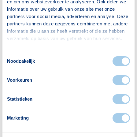
en om ons websiteverkeer te analyseren. Ook delen we
Gezin met kinderen
228
informatie over uw gebruik van onze site met onze
partners voor social media, adverteren en analyse. Deze
Bron: CBS
partners kunnen deze gegevens combineren met andere
informatie die u aan ze heeft verstrekt of die ze hebben
verzameld op basis van uw gebruik van hun services.
Toestemmingsselectie
Noodzakelijk
Voorzieningen in Eikenburg
Voorkeuren
Deze wijk heeft het allemaal voor je. Zo vind je
er:
Statistieken
Marketing
Restaurants
1