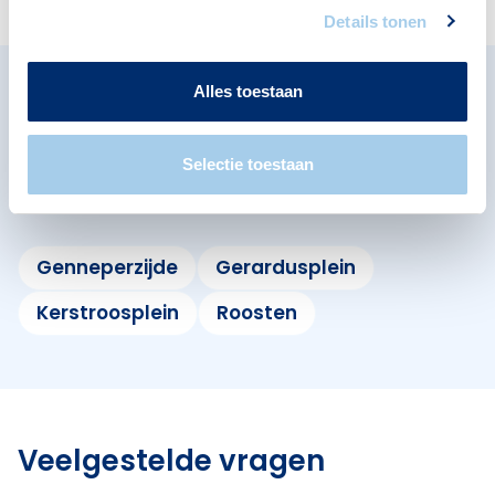
Details tonen
Alles toestaan
Omliggende buurten in
Eindhoven
Selectie toestaan
Bekijk ook de andere buurten in de buurt.
Genneperzijde
Gerardusplein
Kerstroosplein
Roosten
Veelgestelde vragen