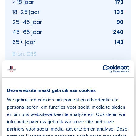
< 18 jaar
173
18–25 jaar
105
25–45 jaar
90
45–65 jaar
240
65+ jaar
143
Bron: CBS
Huishoudens
Deze website maakt gebruik van cookies
Alleenwonend
25
We gebruiken cookies om content en advertenties te
Gezin zonder kinderen
90
personaliseren, om functies voor social media te bieden
en om ons websiteverkeer te analyseren. Ook delen we
Gezin met kinderen
135
informatie over uw gebruik van onze site met onze
partners voor social media, adverteren en analyse. Deze
Bron: CBS