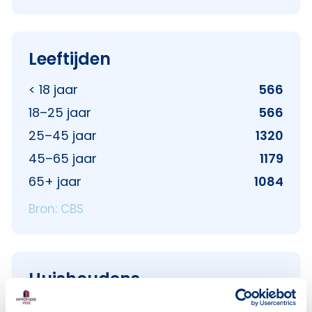
Leeftijden
< 18 jaar
566
18–25 jaar
566
25–45 jaar
1320
45–65 jaar
1179
65+ jaar
1084
Bron: CBS
Huishoudens
Alleenwonend
1339