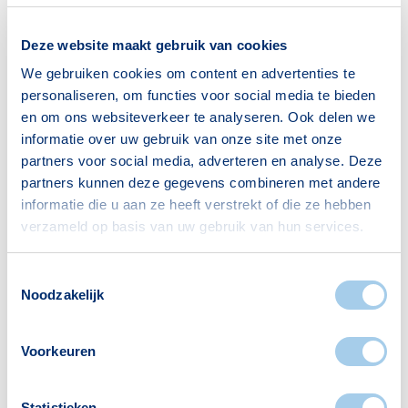
Gezin zonder kinderen
618
Deze website maakt gebruik van cookies
Gezin met kinderen
618
We gebruiken cookies om content en advertenties te
Bron: CBS
personaliseren, om functies voor social media te bieden
en om ons websiteverkeer te analyseren. Ook delen we
informatie over uw gebruik van onze site met onze
partners voor social media, adverteren en analyse. Deze
partners kunnen deze gegevens combineren met andere
informatie die u aan ze heeft verstrekt of die ze hebben
Voorzieningen in Prinsejagt
verzameld op basis van uw gebruik van hun services.
Deze wijk heeft het allemaal voor je. Zo vind je
Toestemmingsselectie
er:
Noodzakelijk
Voorkeuren
Scholen
Supermarkten
Statistieken