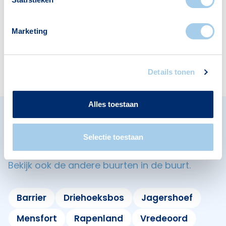
2
1
Marketing
Restaurants
Apotheken
2
1
Details tonen
Alles toestaan
Omliggende buurten in
Selectie toestaan
Eindhoven
Bekijk ook de andere buurten in de buurt.
Barrier
Driehoeksbos
Jagershoef
Mensfort
Rapenland
Vredeoord