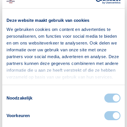
Huishoudens
Deze website maakt gebruik van cookies
We gebruiken cookies om content en advertenties te
Alleenwonend
110
personaliseren, om functies voor social media te bieden
Gezin zonder kinderen
5
en om ons websiteverkeer te analyseren. Ook delen we
informatie over uw gebruik van onze site met onze
Gezin met kinderen
0
partners voor social media, adverteren en analyse. Deze
Bron: CBS
partners kunnen deze gegevens combineren met andere
informatie die u aan ze heeft verstrekt of die ze hebben
verzameld op basis van uw gebruik van hun services.
Toestemmingsselectie
Noodzakelijk
Voorzieningen in Vredeoord
Voorkeuren
Deze wijk heeft het allemaal voor je. Zo vind je
er: