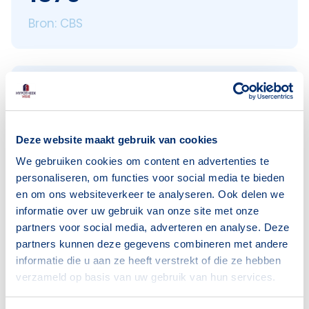
Bron: CBS
Leeftijden
< 18 jaar
411
Deze website maakt gebruik van cookies
18–25 jaar
69
We gebruiken cookies om content en advertenties te
25–45 jaar
562
personaliseren, om functies voor social media te bieden
45–65 jaar
274
en om ons websiteverkeer te analyseren. Ook delen we
informatie over uw gebruik van onze site met onze
65+ jaar
55
partners voor social media, adverteren en analyse. Deze
Bron: CBS
partners kunnen deze gegevens combineren met andere
informatie die u aan ze heeft verstrekt of die ze hebben
verzameld op basis van uw gebruik van hun services.