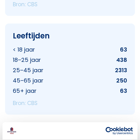
Bron: CBS
Leeftijden
< 18 jaar
63
18–25 jaar
438
25–45 jaar
2313
45–65 jaar
250
65+ jaar
63
Bron: CBS
Huishoudens