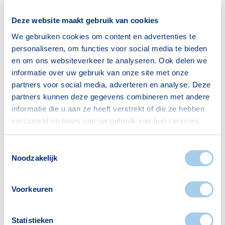
Alleenwonend
1597
Deze website maakt gebruik van cookies
Gezin zonder kinderen
648
We gebruiken cookies om content en advertenties te
Gezin met kinderen
93
personaliseren, om functies voor social media te bieden
en om ons websiteverkeer te analyseren. Ook delen we
Bron: CBS
informatie over uw gebruik van onze site met onze
partners voor social media, adverteren en analyse. Deze
partners kunnen deze gegevens combineren met andere
informatie die u aan ze heeft verstrekt of die ze hebben
verzameld op basis van uw gebruik van hun services.
Voorzieningen in Strijp S
Toestemmingsselectie
Noodzakelijk
Deze wijk heeft het allemaal voor je. Zo vind je
er:
Voorkeuren
Statistieken