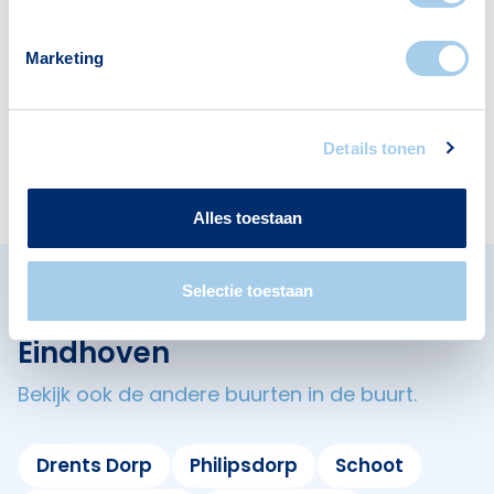
Scholen
Supermarkten
1
1
Marketing
Restaurants
Cafés
Details tonen
20
12
Alles toestaan
Selectie toestaan
Omliggende buurten in
Eindhoven
Bekijk ook de andere buurten in de buurt.
Drents Dorp
Philipsdorp
Schoot