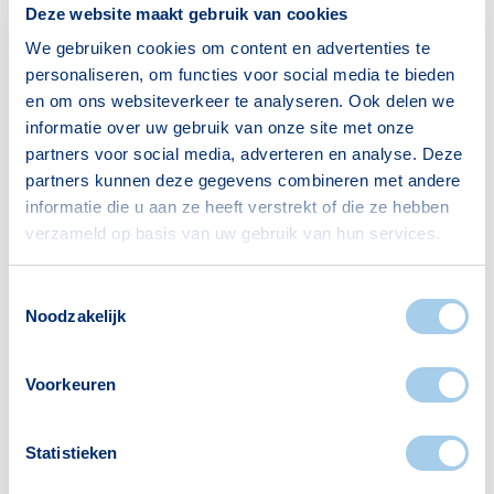
Deze website maakt gebruik van cookies
Gezin zonder kinderen
1206
We gebruiken cookies om content en advertenties te
Gezin met kinderen
1340
personaliseren, om functies voor social media te bieden
en om ons websiteverkeer te analyseren. Ook delen we
Bron: CBS
informatie over uw gebruik van onze site met onze
partners voor social media, adverteren en analyse. Deze
partners kunnen deze gegevens combineren met andere
informatie die u aan ze heeft verstrekt of die ze hebben
verzameld op basis van uw gebruik van hun services.
Voorzieningen in Vinkhuizen
Toestemmingsselectie
Noodzakelijk
Deze wijk heeft het allemaal voor je. Zo vind je
er:
Voorkeuren
Statistieken
Supermarkten
Restaurants