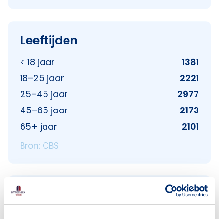
Leeftijden
< 18 jaar
1381
18–25 jaar
2221
25–45 jaar
2977
45–65 jaar
2173
65+ jaar
2101
Bron: CBS
Huishoudens
Alleenwonend
3548