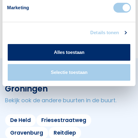
4
12
Marketing
Apotheken
Cafés
Details tonen
1
4
Alles toestaan
Selectie toestaan
Omliggende buurten in
Groningen
Bekijk ook de andere buurten in de buurt.
De Held
Friesestraatweg
Gravenburg
Reitdiep