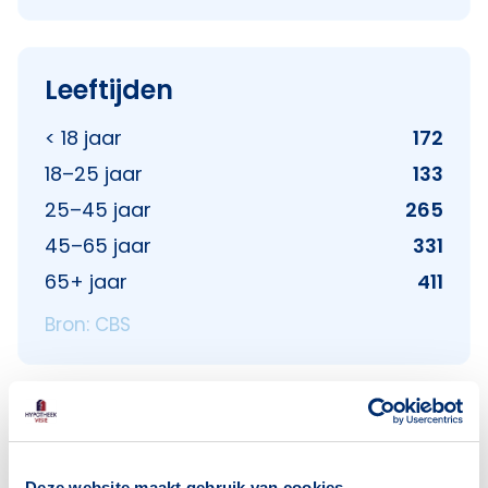
Leeftijden
< 18 jaar
172
18–25 jaar
133
25–45 jaar
265
45–65 jaar
331
65+ jaar
411
Bron: CBS
Huishoudens
Alleenwonend
227
Deze website maakt gebruik van cookies