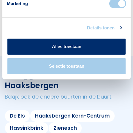
1
3
Marketing
Details tonen
Restaurants
2
Alles toestaan
Selectie toestaan
Omliggende buurten in
Haaksbergen
Bekijk ook de andere buurten in de buurt.
De Els
Haaksbergen Kern-Centrum
Hassinkbrink
Zienesch