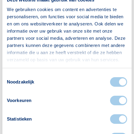
Gezin zonder kinderen
227
We gebruiken cookies om content en advertenties te
personaliseren, om functies voor social media te bieden
Gezin met kinderen
176
en om ons websiteverkeer te analyseren. Ook delen we
Bron: CBS
informatie over uw gebruik van onze site met onze
partners voor social media, adverteren en analyse. Deze
partners kunnen deze gegevens combineren met andere
informatie die u aan ze heeft verstrekt of die ze hebben
verzameld op basis van uw gebruik van hun services.
Voorzieningen in De Pas
Toestemmingsselectie
Noodzakelijk
Deze wijk heeft het allemaal voor je. Zo vind je
er:
Voorkeuren
Statistieken
Scholen
Supermarkten