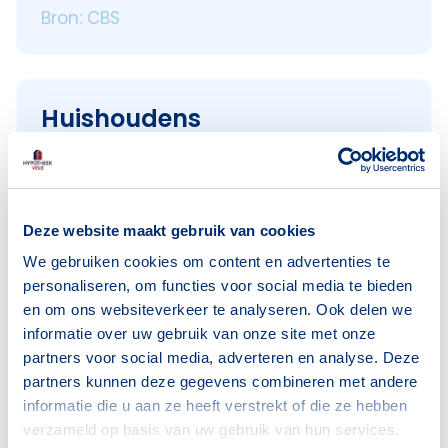
Bron: CBS
Huishoudens
Alleenwonend
324
Gezin zonder kinderen
144
Gezin met kinderen
132
Deze website maakt gebruik van cookies
We gebruiken cookies om content en advertenties te
Bron: CBS
personaliseren, om functies voor social media te bieden
en om ons websiteverkeer te analyseren. Ook delen we
informatie over uw gebruik van onze site met onze
partners voor social media, adverteren en analyse. Deze
partners kunnen deze gegevens combineren met andere
informatie die u aan ze heeft verstrekt of die ze hebben
Voorzieningen in Haaksbergen
verzameld op basis van uw gebruik van hun services.