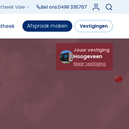
Log in bij Mijn V
theek Visie
Bel ons:
0499 336767
Afspraak maken
otheek
Vestigingen
Jouw vestiging
Hoogeveen
Naar vestiging