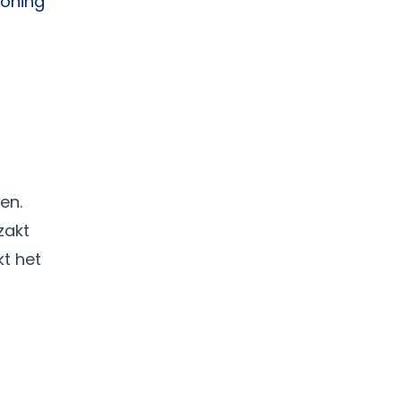
woning
en.
zakt
t het