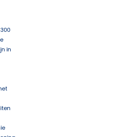
 300
de
n in
met
iten
ie