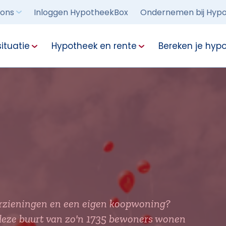
 ons
Inloggen HypotheekBox
Ondernemen bij Hypo
ituatie
Hypotheek en rente
Bereken je hyp
oorzieningen en een eigen koopwoning?
 deze buurt van zo'n 1735 bewoners wonen