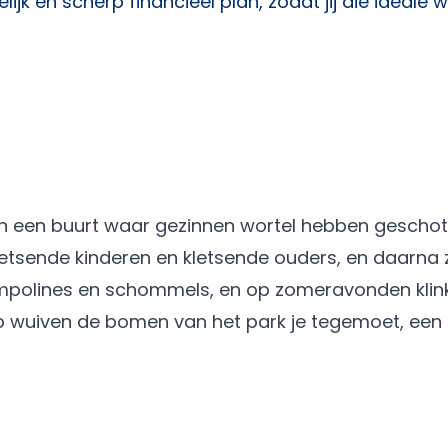
lijk en scherp financieel plan, zodat jij die ideale 
n een buurt waar gezinnen wortel hebben geschot
fietsende kinderen en kletsende ouders, en daarna 
ampolines en schommels, en op zomeravonden klink
p wuiven de bomen van het park je tegemoet, een