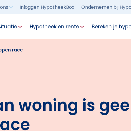
 ons
Inloggen HypotheekBox
Ondernemen bij Hypo
ituatie
Hypotheek en rente
Bereken je hyp
lopen race
an woning is ge
race