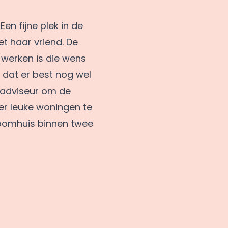
n fijne plek in de
t haar vriend. De
 werken is die wens
 dat er best nog wel
kadviseur om de
er leuke woningen te
roomhuis binnen twee