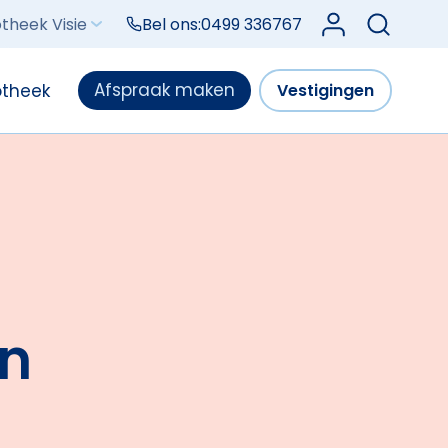
Log in bij Mijn V
theek Visie
Bel ons:
0499 336767
Afspraak maken
otheek
Vestigingen
en