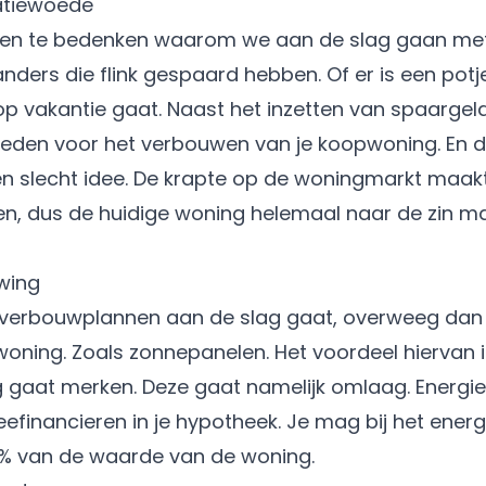
vatiewoede
enen te bedenken waarom we aan de slag gaan met
rlanders die flink gespaard hebben. Of er is een po
p vakantie gaat. Naast het inzetten van spaargeld
heden voor het
verbouwen
van je koopwoning. En d
en slecht idee. De krapte op de woningmarkt maakt
n, dus de huidige woning helemaal naar de zin ma
wing
je verbouwplannen aan de slag gaat, overweeg da
ning. Zoals zonnepanelen. Het voordeel hiervan is 
g gaat merken. Deze gaat namelijk omlaag. Energ
efinancieren in je hypotheek. Je mag bij het ener
06% van de waarde van de woning.