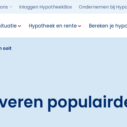
 ons
Inloggen HypotheekBox
Ondernemen bij Hypo
ituatie
Hypotheek en rente
Bereken je hyp
 ooit
veren populaird