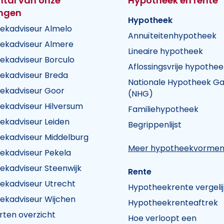
ntal van onze
Hypotheek en rente
ingen
Hypotheek
ekadviseur Almelo
Annuïteitenhypotheek
ekadviseur Almere
Lineaire hypotheek
ekadviseur Borculo
Aflossingsvrije hypothee
ekadviseur Breda
Nationale Hypotheek Ga
ekadviseur Goor
(NHG)
ekadviseur Hilversum
Familiehypotheek
k Visie
heek Visie
n Hypotheek Visie
ekadviseur Leiden
Begrippenlijst
ekadviseur Middelburg
Meer hypotheekvorme
ekadviseur Pekela
ekadviseur Steenwijk
Rente
ekadviseur Utrecht
Hypotheekrente vergeli
ekadviseur Wijchen
Hypotheekrenteaftrek
rten overzicht
Hoe verloopt een