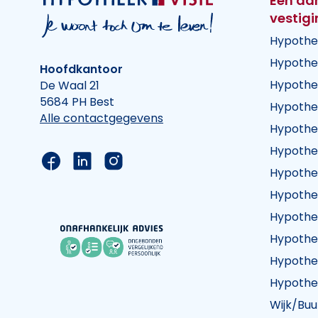
Een aa
vestig
Hypothe
Hypothe
Hoofdkantoor
Hypothe
De Waal 21
5684 PH Best
Hypothe
Alle contactgegevens
Hypothe
Hypothe
Link naar de Facebook pagina van Hypothee
Link naar de LinkedIn pagina van Hypot
Link naar de Instagram pagina va
Hypothe
Hypothe
Hypothe
Hypothe
Hypothe
Hypothe
Wijk/Buu