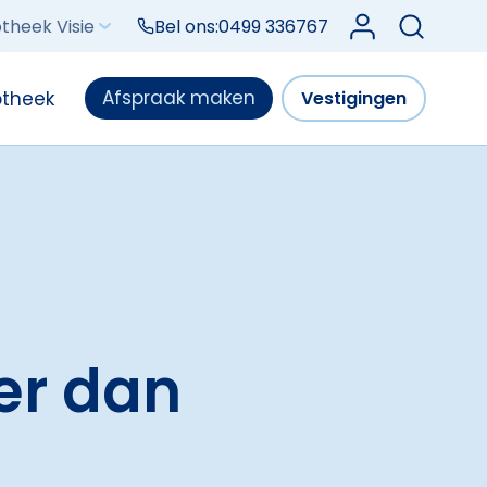
Log in bij Mijn V
theek Visie
Bel ons:
0499 336767
Afspraak maken
otheek
Vestigingen
er dan