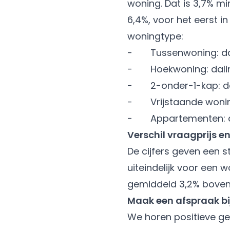
woning. Dat is 3,7% mi
6,4%, voor het eerst i
woningtype:
- Tussenwoning: dali
- Hoekwoning: daling
- 2-onder-1-kap: dal
- Vrijstaande woning
- Appartementen: da
Verschil vraagprijs e
De cijfers geven een s
uiteindelijk voor een
gemiddeld 3,2% boven d
Maak een afspraak bi
We horen positieve ge