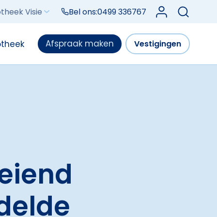
Log in bij Mijn V
theek Visie
Bel ons:
0499 336767
Afspraak maken
otheek
Vestigingen
oeiend
delde