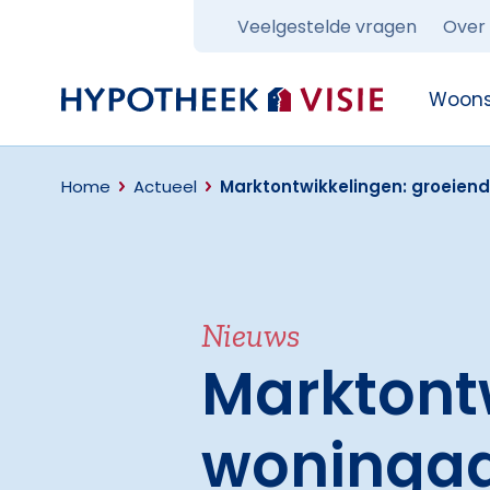
Veelgestelde vragen
Over
Terug naar home
Woons
Home
Actueel
Marktontwikkelingen: groeien
Nieuws
Marktont
woningaa