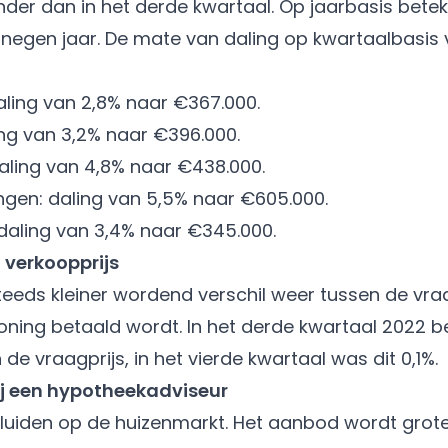
nder dan in het derde kwartaal. Op jaarbasis betek
n negen jaar. De mate van daling op kwartaalbasis v
ng van 2,8% naar €367.000.
 van 3,2% naar €396.000.
ing van 4,8% naar €438.000.
en: daling van 5,5% naar €605.000.
ling van 3,4% naar €345.000.
n verkoopprijs
teeds kleiner wordend verschil weer tussen de vraa
 woning betaald wordt. In het derde kwartaal 2022 
e vraagprijs, in het vierde kwartaal was dit 0,1%.
j een hypotheekadviseur
luiden op de huizenmarkt. Het aanbod wordt groter,