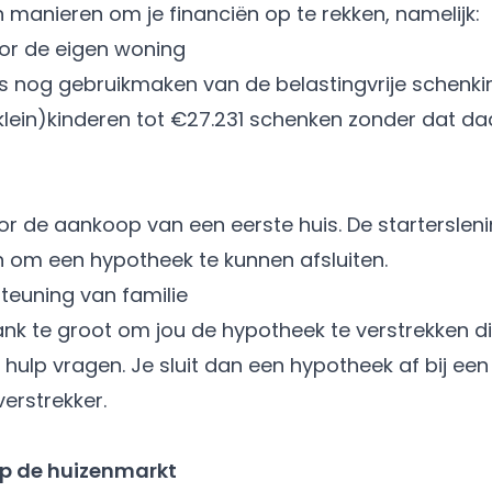
jn manieren om je financiën op te rekken, namelijk:
r de eigen woning
ers nog gebruikmaken van de
belastingvrije schenki
ein)kinderen tot €27.231 schenken zonder dat daa
.
oor de aankoop van een eerste huis. De
starterslen
n om een hypotheek te kunnen afsluiten.
euning van familie
bank te groot om jou de hypotheek te verstrekken d
hulp vragen. Je sluit dan een hypotheek af bij een f
verstrekker.
op de huizenmarkt