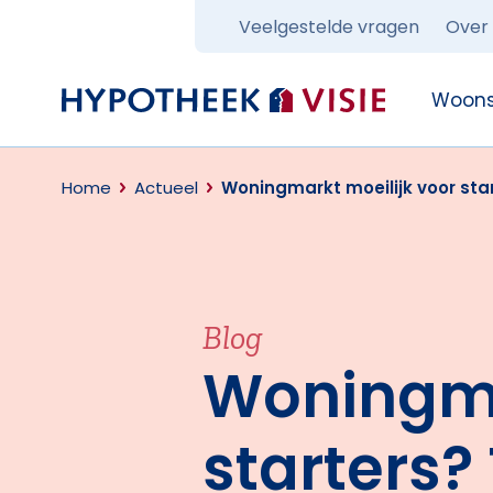
Veelgestelde vragen
Over
Terug naar home
Woons
Home
Actueel
Woningmarkt moeilijk voor star
Blog
Woningma
starters?