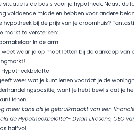
 situatie is de basis voor je hypotheek. Naast de 
nog voldoende middelen hebben voor andere belang
e hypotheek
bij de prijs van je droomhuis? Fantast
de markt te versterken:
makelaar in de arm
et waar je op moet letten bij de aankoop van een 
ingmarkt!
 Hypotheekbelofte
eeft weer wat je kunt lenen voordat je de woningm
derhandelingspositie, want je hebt bewijs dat je h
kunt lenen.
nog meer kans als je gebruikmaakt van een financi
beeld de Hypotheekbelofte”- Dylan Dresens, CEO va
las halfvol