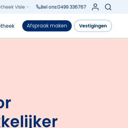
Log in bij Mijn V
theek Visie
Bel ons:
0499 336767
Afspraak maken
otheek
Vestigingen
or
kelijker