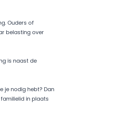
ng
. Ouders of
r belasting over
ing
is naast de
ie je nodig hebt? Dan
amilielid in plaats