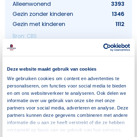
Alleenwonend
3393
Gezin zonder kinderen
1346
Gezin met kinderen
1112
Bron: CBS
Deze website maakt gebruik van cookies
We gebruiken cookies om content en advertenties te
Voorzieningen in Biezen
personaliseren, om functies voor social media te bieden
en om ons websiteverkeer te analyseren. Ook delen we
Deze wijk heeft het allemaal voor je. Zo vind je
informatie over uw gebruik van onze site met onze
er:
partners voor social media, adverteren en analyse. Deze
partners kunnen deze gegevens combineren met andere
informatie die u aan ze heeft verstrekt of die ze hebben
verzameld op basis van uw gebruik van hun services.