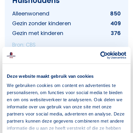
Huishoudens
Alleenwonend
850
Gezin zonder kinderen
409
Gezin met kinderen
376
Bron: CBS
Deze website maakt gebruik van cookies
We gebruiken cookies om content en advertenties te
Voorzieningen in Hees
personaliseren, om functies voor social media te bieden
en om ons websiteverkeer te analyseren. Ook delen we
Deze wijk heeft het allemaal voor je. Zo vind je
informatie over uw gebruik van onze site met onze
er:
partners voor social media, adverteren en analyse. Deze
partners kunnen deze gegevens combineren met andere
informatie die u aan ze heeft verstrekt of die ze hebben