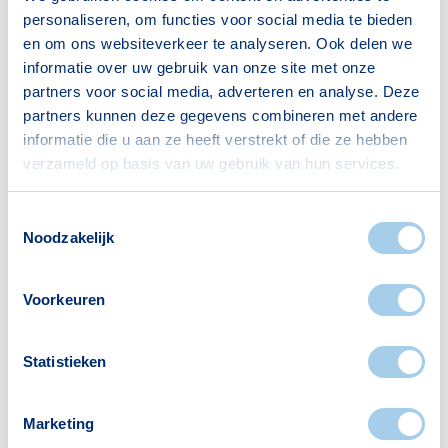
Scholen
Supermarkten
personaliseren, om functies voor social media te bieden
2
2
en om ons websiteverkeer te analyseren. Ook delen we
informatie over uw gebruik van onze site met onze
partners voor social media, adverteren en analyse. Deze
partners kunnen deze gegevens combineren met andere
Banken
Restaurants
informatie die u aan ze heeft verstrekt of die ze hebben
1
2
verzameld op basis van uw gebruik van hun services.
Toestemmingsselectie
Noodzakelijk
Hotels
Apotheken
1
1
Voorkeuren
Statistieken
Kinderopvang
Cafés
1
1
Marketing