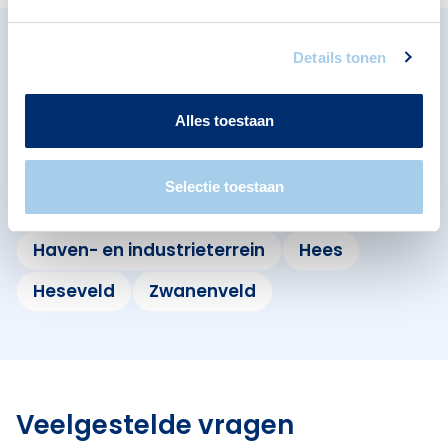
Details tonen
Omliggende buurten in
Nijmegen
Alles toestaan
Bekijk ook de andere buurten in de buurt.
Selectie toestaan
De Kamp
Goffert
Haven- en industrieterrein
Hees
Heseveld
Zwanenveld
Veelgestelde vragen