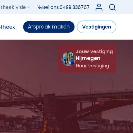
Log in bij Mijn V
theek Visie
Bel ons:
0499 336767
Afspraak maken
otheek
Vestigingen
Jouw vestiging
Nijmegen
Naar vestiging