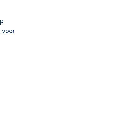
op
t voor