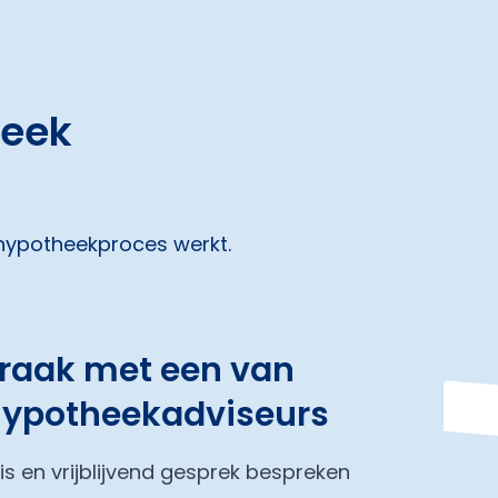
heek
 hypotheekproces werkt.
praak met een van
hypotheekadviseurs
tis en vrijblijvend gesprek bespreken