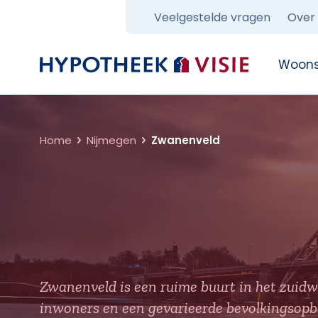
Veelgestelde vragen
Over
Terug naar home
Woons
Home
Nijmegen
Zwanenveld
Zwanenveld is een ruime buurt in het zuid
inwoners en een gevarieerde bevolkingsopb