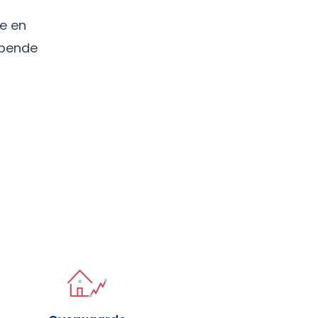
e en
opende