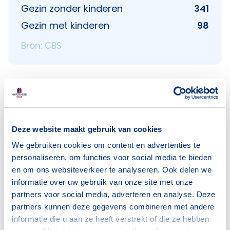
Gezin zonder kinderen
341
Gezin met kinderen
98
Bron: CBS
Voorzieningen in Heijendaal
Deze website maakt gebruik van cookies
Deze wijk heeft het allemaal voor je. Zo vind je
We gebruiken cookies om content en advertenties te
er:
personaliseren, om functies voor social media te bieden
en om ons websiteverkeer te analyseren. Ook delen we
informatie over uw gebruik van onze site met onze
partners voor social media, adverteren en analyse. Deze
partners kunnen deze gegevens combineren met andere
Scholen
Supermarkten
informatie die u aan ze heeft verstrekt of die ze hebben
5
1