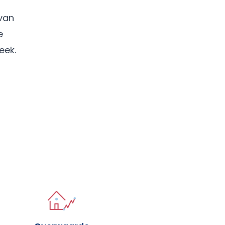
 van
e
eek.