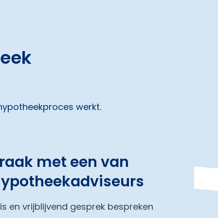
heek
 hypotheekproces werkt.
praak met een van
hypotheekadviseurs
tis en vrijblijvend gesprek bespreken