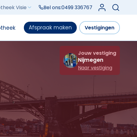
Log in bij Mijn V
theek Visie
Bel ons:
0499 336767
Afspraak maken
otheek
Vestigingen
Jouw vestiging
Nijmegen
Naar vestiging