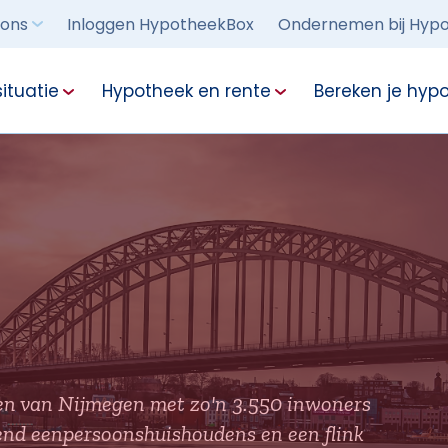
 ons
Inloggen HypotheekBox
Ondernemen bij Hypo
ituatie
Hypotheek en rente
Bereken je hyp
den van Nijmegen met zo'n 3.550 inwoners
izend eenpersoonshuishoudens en een flink