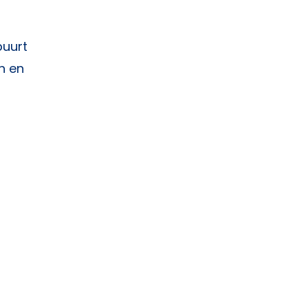
buurt
n en