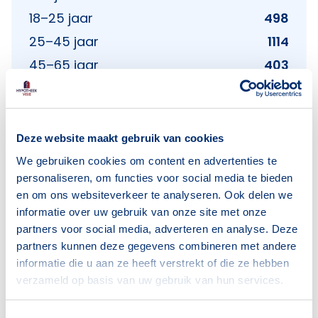
18–25 jaar
498
25–45 jaar
1114
45–65 jaar
403
65+ jaar
237
Bron: CBS
Deze website maakt gebruik van cookies
We gebruiken cookies om content en advertenties te
personaliseren, om functies voor social media te bieden
Huishoudens
en om ons websiteverkeer te analyseren. Ook delen we
informatie over uw gebruik van onze site met onze
Alleenwonend
1122
partners voor social media, adverteren en analyse. Deze
Gezin zonder kinderen
413
partners kunnen deze gegevens combineren met andere
informatie die u aan ze heeft verstrekt of die ze hebben
Gezin met kinderen
116
verzameld op basis van uw gebruik van hun services.
Bron: CBS