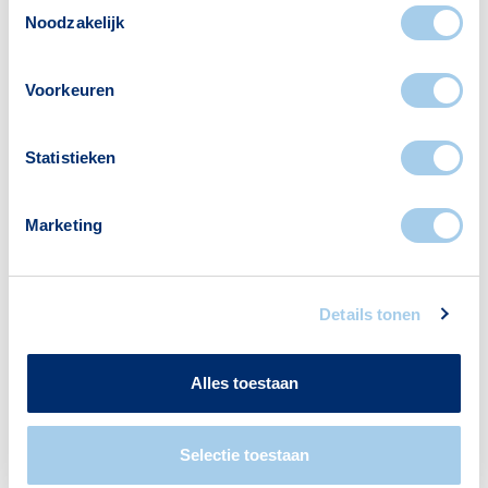
Toestemmingsselectie
Noodzakelijk
Voorkeuren
Voorzieningen in Binnenstad-
Zuid
Statistieken
Deze wijk heeft het allemaal voor je. Zo vind je
Marketing
er:
Details tonen
Banken
Restaurants
Alles toestaan
11
58
Selectie toestaan