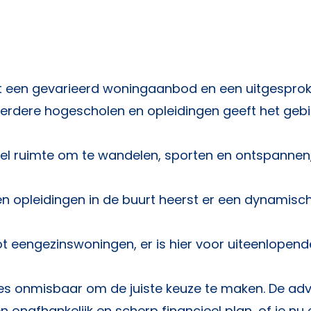
t een gevarieerd woningaanbod en een uitgespro
erdere hogescholen en opleidingen geeft het geb
el ruimte om te wandelen, sporten en ontspannen
 opleidingen in de buurt heerst er een dynamisc
 eengezinswoningen, er is hier voor uiteenlopend
es onmisbaar om de juiste keuze te maken. De adv
 onafhankelijk en scherp financieel plan, of je nu