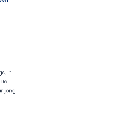
s, in
 De
ar jong