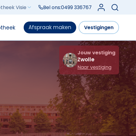
Log in bij Mijn V
theek Visie
Bel ons:
0499 336767
Afspraak maken
otheek
Vestigingen
Jouw vestiging
Zwolle
Naar vestiging