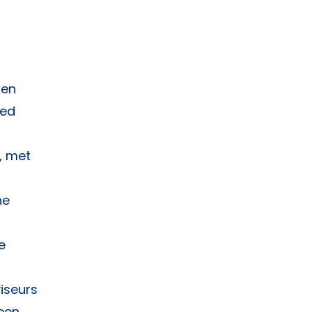
ken
ied
, met
he
e
iseurs
 een