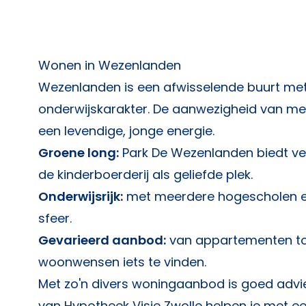
Wonen in Wezenlanden
Wezenlanden is een afwisselende buurt me
onderwijskarakter. De aanwezigheid van me
een levendige, jonge energie.
Groene long:
Park De Wezenlanden biedt ve
de kinderboerderij als geliefde plek.
Onderwijsrijk:
met meerdere hogescholen en
sfeer.
Gevarieerd aanbod:
van appartementen tot
woonwensen iets te vinden.
Met zo'n divers woningaanbod is goed advi
van
Hypotheek Visie Zwolle
helpen je met een