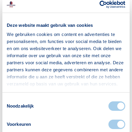
25–45 jaar
749
45–65 jaar
578
Deze website maakt gebruik van cookies
65+ jaar
300
We gebruiken cookies om content en advertenties te
Bron: CBS
personaliseren, om functies voor social media te bieden
en om ons websiteverkeer te analyseren. Ook delen we
informatie over uw gebruik van onze site met onze
partners voor social media, adverteren en analyse. Deze
Huishoudens
partners kunnen deze gegevens combineren met andere
informatie die u aan ze heeft verstrekt of die ze hebben
Alleenwonend
616
verzameld op basis van uw gebruik van hun services.
Gezin zonder kinderen
249
Gezin met kinderen
308
Toestemmingsselectie
Noodzakelijk
Bron: CBS
Voorkeuren