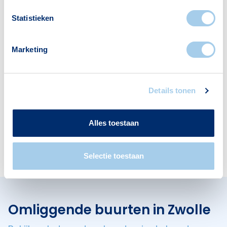
Statistieken
Voorzieningen in Pierik
Marketing
Deze wijk heeft het allemaal voor je. Zo vind je
er:
Details tonen
Alles toestaan
Scholen
Cafés
3
1
Selectie toestaan
Omliggende buurten in Zwolle