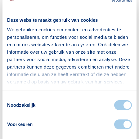
65+ jaar
701
Deze website maakt gebruik van cookies
Bron: CBS
We gebruiken cookies om content en advertenties te
personaliseren, om functies voor social media te bieden
en om ons websiteverkeer te analyseren. Ook delen we
Huishoudens
informatie over uw gebruik van onze site met onze
partners voor social media, adverteren en analyse. Deze
Alleenwonend
1026
partners kunnen deze gegevens combineren met andere
informatie die u aan ze heeft verstrekt of die ze hebben
Gezin zonder kinderen
456
verzameld op basis van uw gebruik van hun services.
Gezin met kinderen
418
Bron: CBS
Toestemmingsselectie
Noodzakelijk
Voorkeuren