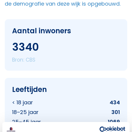
de demografie van deze wijk is opgebouwd.
Aantal inwoners
3340
Bron: CBS
Leeftijden
< 18 jaar
434
18–25 jaar
301
25–45 jaar
1069
45–65 jaar
768