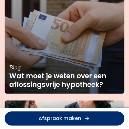
Blog
Wat moet je weten over een
aflossingsvrije hypotheek?
Om deze
Afspraak maken
dient u
accept