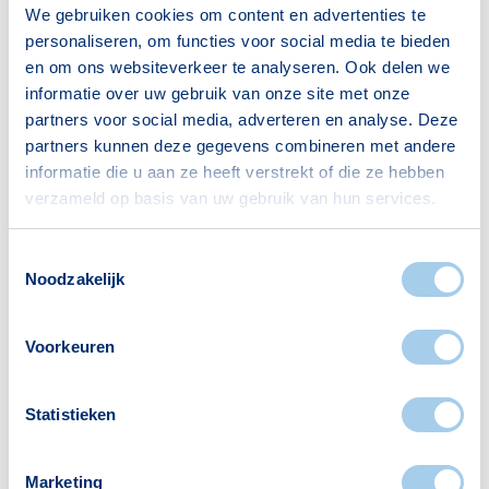
We gebruiken cookies om content en advertenties te
Gezin zonder kinderen
740
personaliseren, om functies voor social media te bieden
Gezin met kinderen
315
en om ons websiteverkeer te analyseren. Ook delen we
informatie over uw gebruik van onze site met onze
Bron: CBS
partners voor social media, adverteren en analyse. Deze
partners kunnen deze gegevens combineren met andere
informatie die u aan ze heeft verstrekt of die ze hebben
verzameld op basis van uw gebruik van hun services.
Toestemmingsselectie
Voorzieningen in Holland Park
Noodzakelijk
Deze wijk heeft het allemaal voor je. Zo vind je
Voorkeuren
er:
Statistieken
Scholen
Supermarkten
Marketing