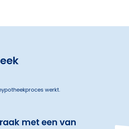
heek
 hypotheekproces werkt.
praak met een van