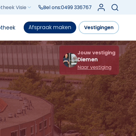
Log in bij Mijn V
theek Visie
Bel ons:
0499 336767
Afspraak maken
otheek
Vestigingen
Jouw vestiging
Diemen
Naar vestiging