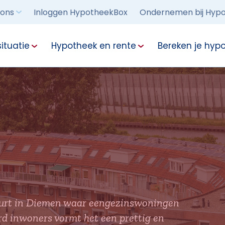
 ons
Inloggen HypotheekBox
Ondernemen bij Hypo
ituatie
Hypotheek en rente
Bereken je hyp
 buurt in Diemen waar eengezinswoningen
d inwoners vormt het een prettig en