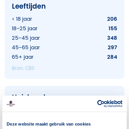
Leeftijden
< 18 jaar
206
18–25 jaar
155
25–45 jaar
348
45–65 jaar
297
65+ jaar
284
Bron: CBS
Huishoudens
Alleenwonend
258
Gezin zonder kinderen
154
Deze website maakt gebruik van cookies
Gezin met kinderen
197