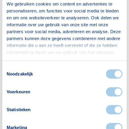
We gebruiken cookies om content en advertenties te
Bron: CBS
personaliseren, om functies voor social media te bieden
en om ons websiteverkeer te analyseren. Ook delen we
informatie over uw gebruik van onze site met onze
partners voor social media, adverteren en analyse. Deze
partners kunnen deze gegevens combineren met andere
informatie die u aan ze heeft verstrekt of die ze hebben
Voorzieningen in Kruidenhof
verzameld op basis van uw gebruik van hun services.
Deze wijk heeft het allemaal voor je. Zo vind je
Toestemmingsselectie
er:
Noodzakelijk
Voorkeuren
Supermarkten
Restaurants
Statistieken
1
2
Marketing