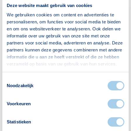
Deze website maakt gebruik van cookies
Gezin met kinderen
442
We gebruiken cookies om content en advertenties te
Bron: CBS
personaliseren, om functies voor social media te bieden
en om ons websiteverkeer te analyseren. Ook delen we
informatie over uw gebruik van onze site met onze
partners voor social media, adverteren en analyse. Deze
partners kunnen deze gegevens combineren met andere
informatie die u aan ze heeft verstrekt of die ze hebben
Voorzieningen in De Hoogte
verzameld op basis van uw gebruik van hun services.
Deze wijk heeft het allemaal voor je. Zo vind je
Toestemmingsselectie
er:
Noodzakelijk
Voorkeuren
Supermarkten
Restaurants
Statistieken
6
3