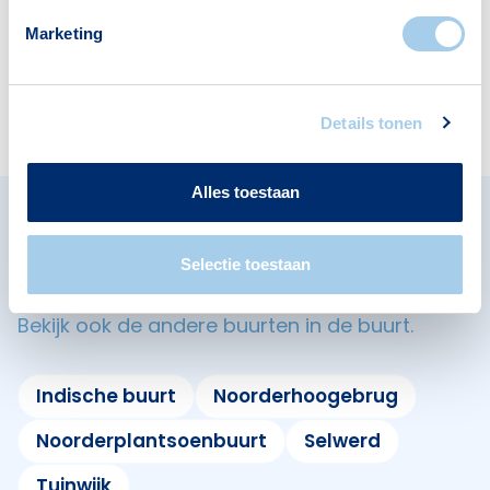
Marketing
Cafés
4
Details tonen
Alles toestaan
Omliggende buurten in
Selectie toestaan
Groningen
Bekijk ook de andere buurten in de buurt.
Indische buurt
Noorderhoogebrug
Noorderplantsoenbuurt
Selwerd
Tuinwijk