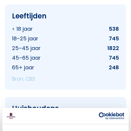
Leeftijden
< 18 jaar
538
18–25 jaar
745
25–45 jaar
1822
45–65 jaar
745
65+ jaar
248
Bron: CBS
Huishoudens
Alleenwonend
1904
Gezin zonder kinderen
414