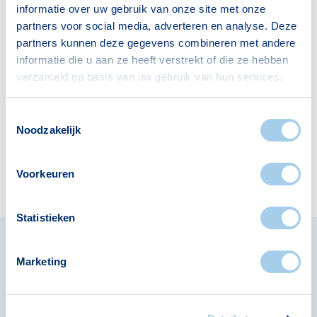
informatie over uw gebruik van onze site met onze
partners voor social media, adverteren en analyse. Deze
partners kunnen deze gegevens combineren met andere
informatie die u aan ze heeft verstrekt of die ze hebben
Supermarkten
Apotheken
verzameld op basis van uw gebruik van hun services.
4
1
Toestemmingsselectie
Noodzakelijk
Cafés
1
Voorkeuren
Statistieken
Omliggende buurten in
Marketing
Groningen
Bekijk ook de andere buurten in de buurt.