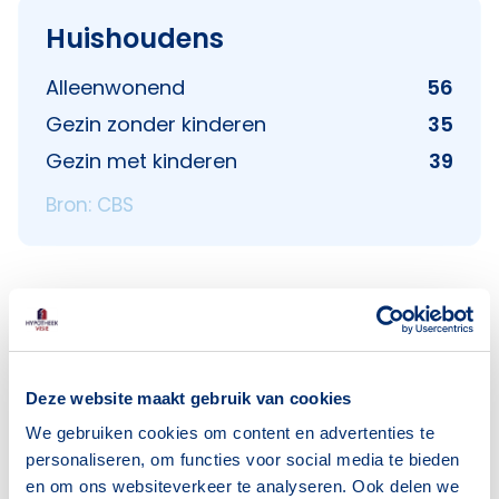
Huishoudens
Alleenwonend
56
Gezin zonder kinderen
35
Gezin met kinderen
39
Bron: CBS
Voorzieningen in
Deze website maakt gebruik van cookies
Noorderhoogebrug
We gebruiken cookies om content en advertenties te
Deze wijk heeft het allemaal voor je. Zo vind je
personaliseren, om functies voor social media te bieden
er:
en om ons websiteverkeer te analyseren. Ook delen we