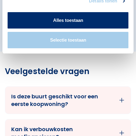
Details tonen
De Hoogte
De Hunze
Indische buurt
Alles toestaan
Van Starkenborgh
Selectie toestaan
Veelgestelde vragen
Is deze buurt geschikt voor een
eerste koopwoning?
Kan ik verbouwkosten