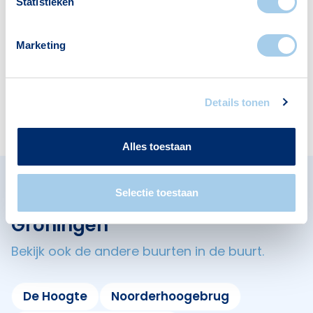
Statistieken
Hotels
Apotheken
1
1
Marketing
Kinderopvang
Cafés
Details tonen
3
2
Alles toestaan
Selectie toestaan
Omliggende buurten in
Groningen
Bekijk ook de andere buurten in de buurt.
De Hoogte
Noorderhoogebrug