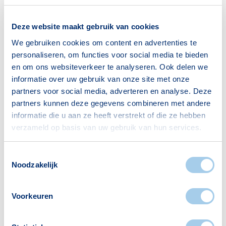
Voorzieningen in Indische
buurt
Deze website maakt gebruik van cookies
We gebruiken cookies om content en advertenties te
Deze wijk heeft het allemaal voor je. Zo vind je
personaliseren, om functies voor social media te bieden
er:
en om ons websiteverkeer te analyseren. Ook delen we
informatie over uw gebruik van onze site met onze
partners voor social media, adverteren en analyse. Deze
partners kunnen deze gegevens combineren met andere
Scholen
Supermarkten
informatie die u aan ze heeft verstrekt of die ze hebben
1
2
verzameld op basis van uw gebruik van hun services.
Toestemmingsselectie
Noodzakelijk
Banken
Restaurants
2
18
Voorkeuren