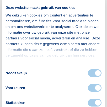
hen, maar ook voor jezelf een zekerheid die
Deze website maakt gebruik van cookies
soms heel wat waard is.
We gebruiken cookies om content en advertenties te
Vraag advies
personaliseren, om functies voor social media te bieden
Het opnemen van het
en om ons websiteverkeer te analyseren. Ook delen we
informatie over uw gebruik van onze site met onze
financieringsvoorbehoud is verstandig om te
partners voor social media, adverteren en analyse. Deze
doen. Het bieden zonder deze ontbindende
partners kunnen deze gegevens combineren met andere
voorwaarde is niet zonder risico. Overweeg je
informatie die u aan ze heeft verstrekt of die ze hebben
dit toch doen, vraag dan een adviseur van
verzameld op basis van uw gebruik van hun services.
Hypotheek Visie om je mogelijkheden in kaart
Toestemmingsselectie
te brengen. Hierdoor heb je beter inzichtelijk of
Noodzakelijk
je je financiering rond zult krijgen.
Voorkeuren
Maak een afspraak
Statistieken