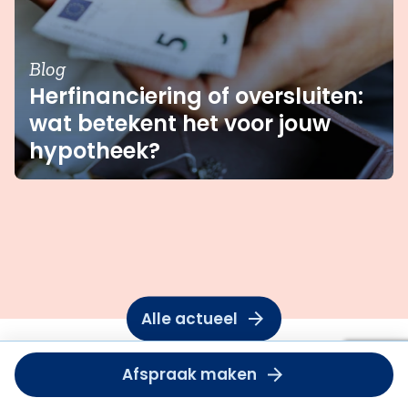
Blog
Herfinanciering of oversluiten:
wat betekent het voor jouw
hypotheek?
Alle actueel
Om deze
Afspraak maken
dient u
Hypotheek Visie Deventer
accept