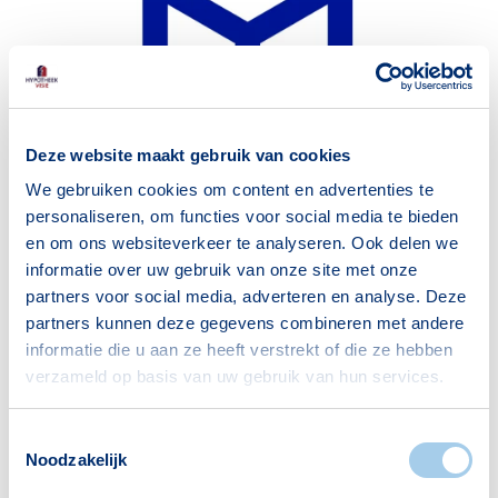
Deze website maakt gebruik van cookies
We gebruiken cookies om content en advertenties te
personaliseren, om functies voor social media te bieden
en om ons websiteverkeer te analyseren. Ook delen we
informatie over uw gebruik van onze site met onze
partners voor social media, adverteren en analyse. Deze
partners kunnen deze gegevens combineren met andere
Uitgelicht
informatie die u aan ze heeft verstrekt of die ze hebben
Nieuw van Hypotheek Visie:
verzameld op basis van uw gebruik van hun services.
HypotheekBox
Toestemmingsselectie
Bij het afsluiten van een hypotheek komt een
Noodzakelijk
heleboel kijken. Het is voor iedereen een