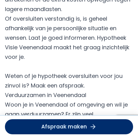
lagere maandlasten.
Of oversluiten verstandig is, is geheel
afhankelijk van je persoonlijke situatie en
wensen. Laat je goed informeren. Hypotheek
Visie Veenendaal maakt het graag inzichtelijk
voor je.
Weten of je
hypotheek oversluiten
voor jou
zinvol is? Maak een
afspraak
.
Verduurzamen in Veenendaal
Woon je in Veenendaal of omgeving en wil je
gaan verduurzamen? Er zijn veel
Om deze
mogelijkheden om
energiebesparende
Afspraak maken
dient u
voorzieningen
mee te financieren in je nieuwe
accept