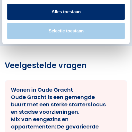
Eckart
Generalenbuurt
Alles toestaan
Hondsheuvels
Karpen
Koudenhoven
Luytelaer
Oude Toren
Vlokhoven
Selectie toestaan
Veelgestelde vragen
Wonen in Oude Gracht
Oude Gracht is een gemengde
buurt met een sterke startersfocus
en stadse voorzieningen.
Mix van eengezins en
appartementen:
De gevarieerde