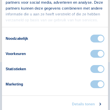
partners voor social media, adverteren en analyse. Deze
partners kunnen deze gegevens combineren met andere
Banken
Restaurants
informatie die u aan ze heeft verstrekt of die ze hebben
1
1
verzameld op basis van uw gebruik van hun services.
Toestemmingsselectie
Noodzakelijk
Apotheken
1
Voorkeuren
Statistieken
Omliggende buurten in
Marketing
Eindhoven
Bekijk ook de andere buurten in de buurt.
Details tonen