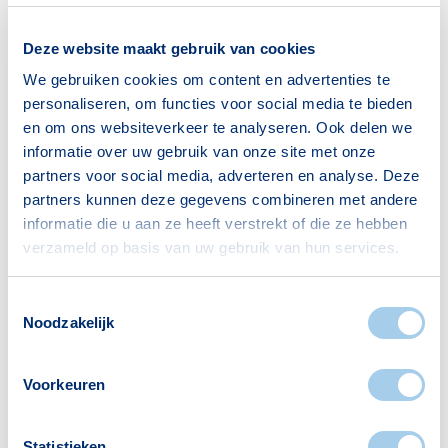
een
afspraak
met een financieel adviseur van
Hypotheek Visie.
Deze website maakt gebruik van cookies
We gebruiken cookies om content en advertenties te
personaliseren, om functies voor social media te bieden
en om ons websiteverkeer te analyseren. Ook delen we
informatie over uw gebruik van onze site met onze
partners voor social media, adverteren en analyse. Deze
partners kunnen deze gegevens combineren met andere
Meer actueel
informatie die u aan ze heeft verstrekt of die ze hebben
verzameld op basis van uw gebruik van hun services.
Toestemmingsselectie
Noodzakelijk
Voorkeuren
Statistieken