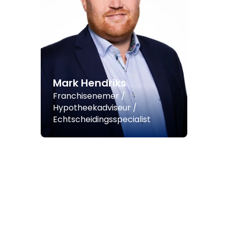
Mark Hendriks
Franchisenemer /
Hypotheekadviseur /
Echtscheidingsspecialist