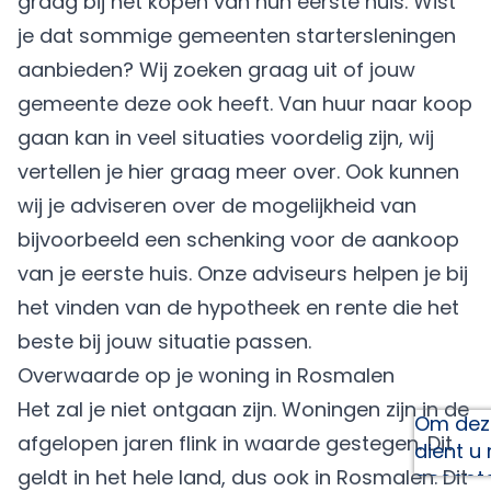
graag bij het kopen van hun eerste huis. Wist
je dat sommige gemeenten startersleningen
aanbieden? Wij zoeken graag uit of jouw
gemeente deze ook heeft. Van huur naar koop
gaan kan in veel situaties voordelig zijn, wij
vertellen je hier graag meer over. Ook kunnen
wij je adviseren over de mogelijkheid van
bijvoorbeeld een
schenking
voor de aankoop
van je eerste huis. Onze adviseurs helpen je bij
het vinden van de
hypotheek en rente
die het
beste bij jouw situatie passen.
Overwaarde op je woning in Rosmalen
Het zal je niet ontgaan zijn. Woningen zijn in de
Om deze
afgelopen jaren flink in waarde gestegen. Dit
dient u
geldt in het hele land, dus ook in Rosmalen. Dit
accept