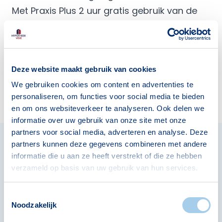
Met Praxis Plus 2 uur gratis gebruik van de
aanhangwagen
Ontdek Praxis Klushulp
Deze website maakt gebruik van cookies
We gebruiken cookies om content en advertenties te
personaliseren, om functies voor social media te bieden
en om ons websiteverkeer te analyseren. Ook delen we
informatie over uw gebruik van onze site met onze
partners voor social media, adverteren en analyse. Deze
partners kunnen deze gegevens combineren met andere
informatie die u aan ze heeft verstrekt of die ze hebben
Volledig onafhankelijk
verzameld op basis van uw gebruik van hun services.
hypotheekadvies
Toestemmingsselectie
Wij vergelijken het aanbod van 40 banken en
Noodzakelijk
geldverstrekkers