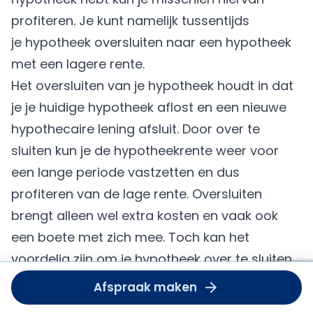
profiteren. Je kunt namelijk tussentijds
je
hypotheek oversluiten
naar een hypotheek
met een lagere rente.
Het oversluiten van je hypotheek houdt in dat
je je huidige hypotheek aflost en een nieuwe
hypothecaire lening afsluit. Door over te
sluiten kun je de hypotheekrente weer voor
een lange periode vastzetten en dus
profiteren van de lage rente. Oversluiten
brengt alleen wel extra kosten en vaak ook
een boete met zich mee. Toch kan het
voordelig zijn om je hypotheek over te sluiten.
Om deze
Als je oversluit betaal je elke maand minder
Afspraak maken
dient u
voor je hypotheek. De kosten en de boeterente
accept