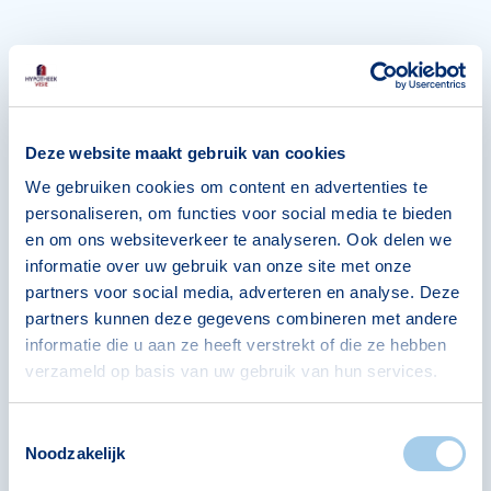
Volledig onafhankelijk
hypotheekadvies
Wij vergelijken het aanbod van 40 banken en
Deze website maakt gebruik van cookies
geldverstrekkers
We gebruiken cookies om content en advertenties te
personaliseren, om functies voor social media te bieden
en om ons websiteverkeer te analyseren. Ook delen we
informatie over uw gebruik van onze site met onze
Het grootste aanbod en de scherpste prijs
partners voor social media, adverteren en analyse. Deze
partners kunnen deze gegevens combineren met andere
Wij krijgen geen afsluitprovisie voor jouw
informatie die u aan ze heeft verstrekt of die ze hebben
hypotheek
verzameld op basis van uw gebruik van hun services.
100% Aandacht en tijd voor jouw
Toestemmingsselectie
persoonlijke situatie
Noodzakelijk