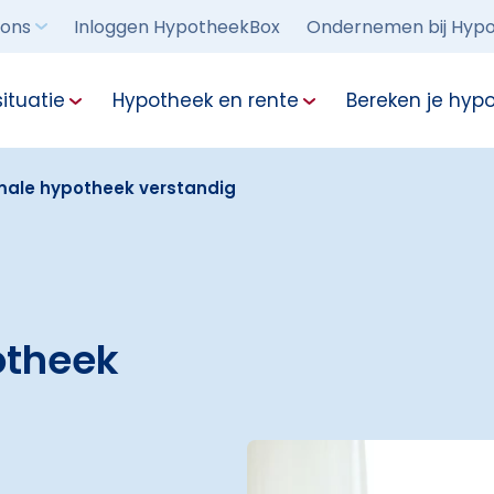
 ons
Inloggen HypotheekBox
Ondernemen bij Hypo
ituatie
Hypotheek en rente
Bereken je hyp
ale hypotheek verstandig
otheek