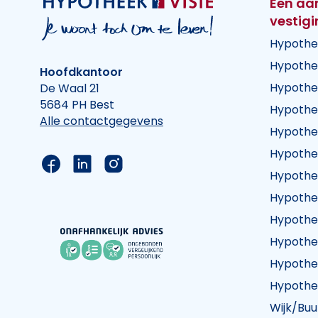
Een aa
vestig
Hypothe
Hypothe
Hoofdkantoor
Hypothe
De Waal 21
5684 PH Best
Hypothe
Alle contactgegevens
Hypothe
Hypothe
Link naar de Facebook pagina van Hypothee
Link naar de LinkedIn pagina van Hypot
Link naar de Instagram pagina va
Hypothe
Hypothe
Hypothe
Hypothe
Hypothe
Hypothe
Wijk/Buu