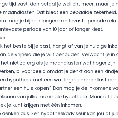
ange tijd vast, dan betaal je wellicht meer, maar je
r je maandlasten. Dat biedt een bepaalde zekerheid
rom mag je bij een langere rentevaste periode relat
entevaste periode van 10 jaar of langer kiest.
en
jk het beste bij je past, hangt af van je huidige in
n de vrijheid die je wilt behouden. Verwacht je in
et niet zo erg als je maandlasten wat hoger zijn. M
rken, bijvoorbeeld omdat je denkt aan een kindje
een hypotheek met een wat lagere maandlast een 
rtner een huis kopen? Dan mag je de inkomens van j
enen van jullie maximale hypotheek. Maar dit hoef
ek je kunt krijgen met één inkomen.
denken dus. Een hypotheekadviseur kan jou of jull