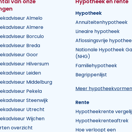
ntal van onze
Hypotheek en rente
ingen
Hypotheek
ekadviseur Almelo
Annuïteitenhypotheek
ekadviseur Almere
Lineaire hypotheek
ekadviseur Borculo
Aflossingsvrije hypothee
ekadviseur Breda
Nationale Hypotheek Ga
ekadviseur Goor
(NHG)
ekadviseur Hilversum
Familiehypotheek
k Visie
heek Visie
n Hypotheek Visie
ekadviseur Leiden
Begrippenlijst
ekadviseur Middelburg
Meer hypotheekvorme
ekadviseur Pekela
ekadviseur Steenwijk
Rente
ekadviseur Utrecht
Hypotheekrente vergeli
ekadviseur Wijchen
Hypotheekrenteaftrek
rten overzicht
Hoe verloopt een