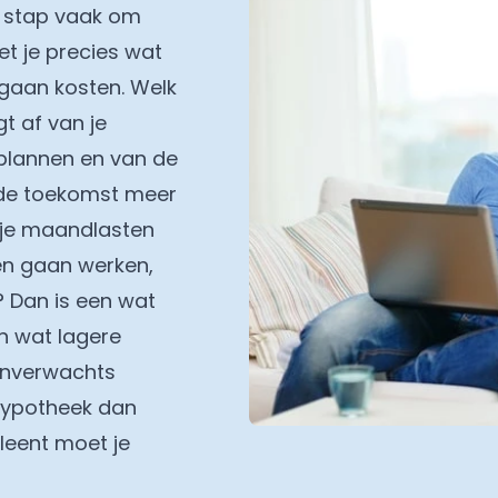
e stap vaak om
et je precies wat
 gaan kosten. Welk
gt af van je
plannen en van de
n de toekomst meer
s je maandlasten
nen gaan werken,
? Dan is een wat
n wat lagere
 onverwachts
 hypotheek dan
leent moet je